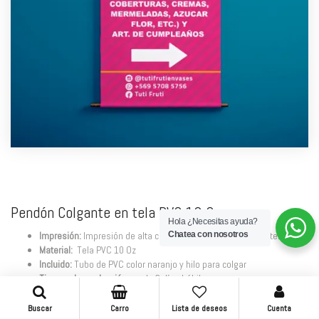
Pendón Colgante en tela PVC 10 Oz
Hola ¿Necesitas ayuda?
Chatea con nosotros
Impresión:
Impresión de alta calidad, para uso interior y exterior
Material:
Tela PVC 10 Oz
Incluido:
Tubo de PVC color naranjo y hilo para colgar
Tiempo de producción:
es de 3 días hábiles
Retiro en tienda o despacho (SOLO SANTIAGO)
Impresión no incluye diseño
(El cliente debe adjuntarlo)
Buscar
Carro
Lista de deseos
Cuenta